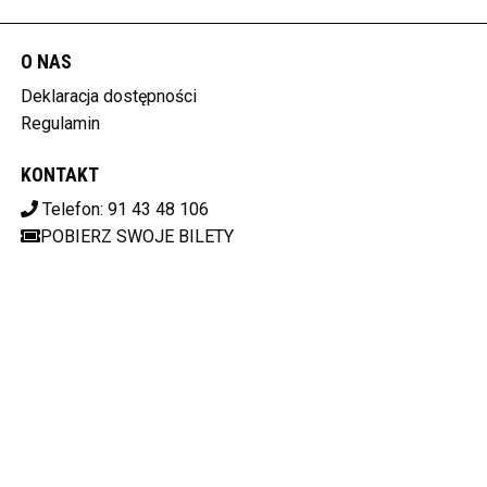
O NAS
Deklaracja dostępności
Regulamin
KONTAKT
Telefon: 91 43 48 106
POBIERZ SWOJE BILETY
OPERA NA ZAMKU
ul. Korsarzy 34 70-540 Szczecin
851-020-51-59