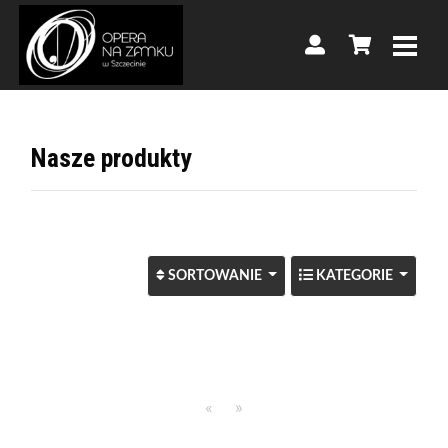
Nasze produkty
WYBIERZ SPOSÓB SORTOW
SORTOWANIE
KATEGORIE
«
»