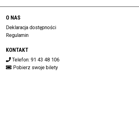
O NAS
Deklaracja dostępności
Regulamin
KONTAKT
Telefon: 91 43 48 106
Pobierz swoje bilety
OPERA NA ZAMKU
ul. Korsarzy 34, 70-540 Szczecin
851-020-51-59