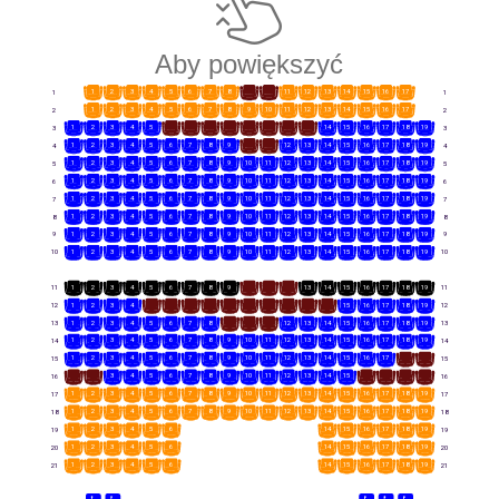
Aby powiększyć
1
2
3
4
5
6
7
8
9
10
11
12
13
14
15
16
17
1
1
1
2
3
4
5
6
7
8
9
10
11
12
13
14
15
16
17
2
2
1
2
3
4
5
6
7
8
9
10
11
12
13
14
15
16
17
18
19
3
3
1
2
3
4
5
6
7
8
9
10
11
12
13
14
15
16
17
18
19
4
4
1
2
3
4
5
6
7
8
9
10
11
12
13
14
15
16
17
18
19
5
5
1
2
3
4
5
6
7
8
9
10
11
12
13
14
15
16
17
18
19
6
6
1
2
3
4
5
6
7
8
9
10
11
12
13
14
15
16
17
18
19
7
7
1
2
3
4
5
6
7
8
9
10
11
12
13
14
15
16
17
18
19
8
8
1
2
3
4
5
6
7
8
9
10
11
12
13
14
15
16
17
18
19
9
9
1
2
3
4
5
6
7
8
9
10
11
12
13
14
15
16
17
18
19
10
10
1
2
3
4
5
6
7
8
9
10
11
12
13
14
15
16
17
18
19
11
11
1
2
3
4
5
6
7
8
9
10
11
12
13
14
15
16
17
18
19
12
12
1
2
3
4
5
6
7
8
9
10
11
12
13
14
15
16
17
18
19
13
13
1
2
3
4
5
6
7
8
9
10
11
12
13
14
15
16
17
18
19
14
14
1
2
3
4
5
6
7
8
9
10
11
12
13
14
15
16
17
18
19
15
15
1
2
3
4
5
6
7
8
9
10
11
12
13
14
15
16
17
18
19
16
16
1
2
3
4
5
6
7
8
9
10
11
12
13
14
15
16
17
18
19
17
17
1
2
3
4
5
6
7
8
9
10
11
12
13
14
15
16
17
18
19
18
18
1
2
3
4
5
6
14
15
16
17
18
19
19
19
1
2
3
4
5
6
14
15
16
17
18
19
20
20
1
2
3
4
5
6
14
15
16
17
18
19
21
21