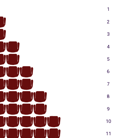
1
1
2
1
3
2
1
4
2
1
5
3
2
1
6
3
2
1
7
4
3
2
1
8
4
3
2
1
9
5
4
3
2
1
10
5
4
3
2
1
11