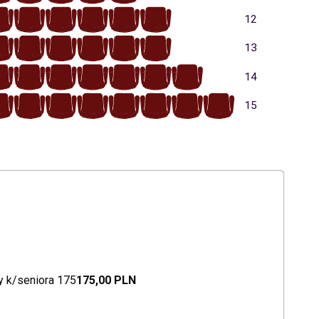
6
5
4
3
2
1
12
6
5
4
3
2
1
13
7
6
5
4
3
2
1
14
8
7
6
5
4
3
2
1
15
 k/seniora 175
175,00 PLN