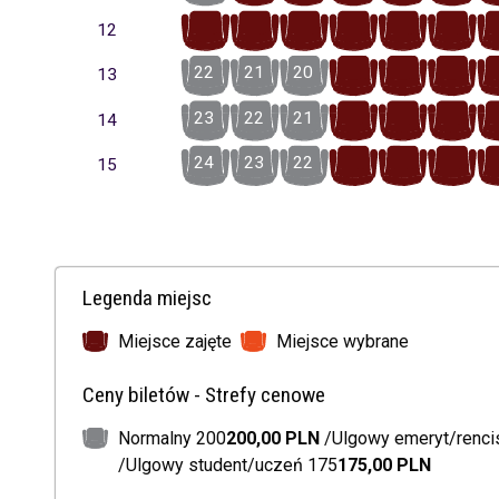
22
21
20
19
18
17
12
22
21
20
19
18
17
13
23
22
21
20
19
18
14
24
23
22
21
20
19
15
Legenda miejsc
Miejsce zajęte
Miejsce wybrane
Ceny biletów - Strefy cenowe
Normalny 200
200,00 PLN
Ulgowy emeryt/renci
Ulgowy student/uczeń 175
175,00 PLN