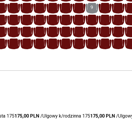
16
15
14
13
12
11
10
9
8
7
16
15
14
13
12
11
10
9
8
7
17
16
15
14
13
12
11
10
9
8
18
17
16
15
14
13
12
11
10
9
sta 175
175,00 PLN
Ulgowy k/rodzinna 175
175,00 PLN
Ulgowy