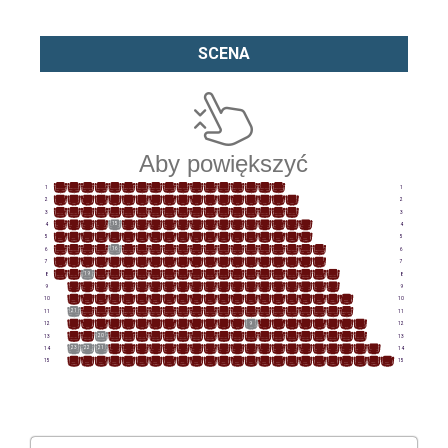
SCENA
Aby powiększyć
17
16
15
14
13
12
11
10
9
8
7
6
5
4
3
2
1
1
1
18
17
16
15
14
13
12
11
10
9
8
7
6
5
4
3
2
1
2
2
18
17
16
15
14
13
12
11
10
9
8
7
6
5
4
3
2
1
3
3
19
18
17
16
15
14
13
12
11
10
9
8
7
6
5
4
3
2
1
4
4
19
18
17
16
15
14
13
12
11
10
9
8
7
6
5
4
3
2
1
5
5
20
19
18
17
16
15
14
13
12
11
10
9
8
7
6
5
4
3
2
1
6
6
20
19
18
17
16
15
14
13
12
11
10
9
8
7
6
5
4
3
2
1
7
7
21
20
19
18
17
16
15
14
13
12
11
10
9
8
7
6
5
4
3
2
1
8
8
20
19
18
17
16
15
14
13
12
11
10
9
8
7
6
5
4
3
2
1
9
9
21
20
19
18
17
16
15
14
13
12
11
10
9
8
7
6
5
4
3
2
1
10
10
21
20
19
18
17
16
15
14
13
12
11
10
9
8
7
6
5
4
3
2
1
11
11
22
21
20
19
18
17
16
15
14
13
12
11
10
9
8
7
6
5
4
3
2
1
12
12
22
21
20
19
18
17
16
15
14
13
12
11
10
9
8
7
6
5
4
3
2
1
13
13
23
22
21
20
19
18
17
16
15
14
13
12
11
10
9
8
7
6
5
4
3
2
1
14
14
24
23
22
21
20
19
18
17
16
15
14
13
12
11
10
9
8
7
6
5
4
3
2
1
15
15