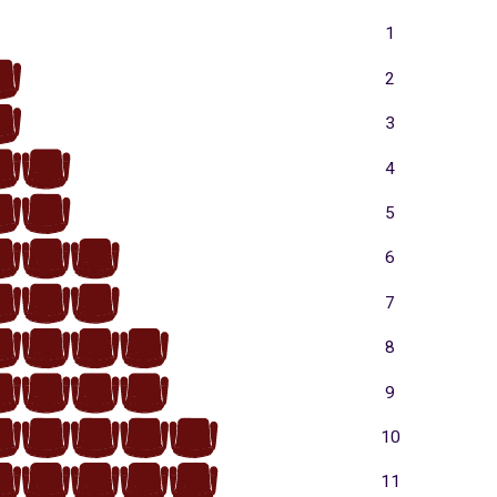
1
1
2
1
3
2
1
4
2
1
5
3
2
1
6
3
2
1
7
4
3
2
1
8
4
3
2
1
9
5
4
3
2
1
10
5
4
3
2
1
11