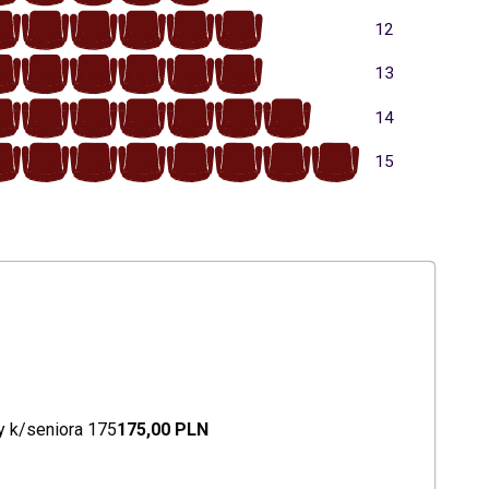
6
5
4
3
2
1
12
6
5
4
3
2
1
13
7
6
5
4
3
2
1
14
8
7
6
5
4
3
2
1
15
 k/seniora 175
175,00 PLN