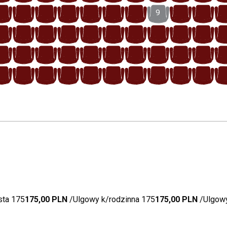
16
15
14
13
12
11
10
9
8
7
16
15
14
13
12
11
10
9
8
7
17
16
15
14
13
12
11
10
9
8
18
17
16
15
14
13
12
11
10
9
sta 175
175,00 PLN
Ulgowy k/rodzinna 175
175,00 PLN
Ulgowy