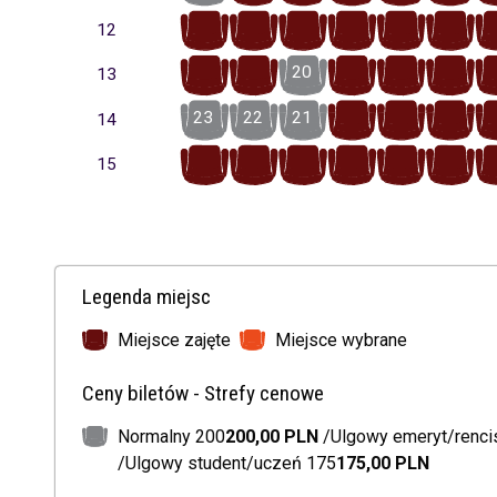
22
21
20
19
18
17
12
22
21
20
19
18
17
13
23
22
21
20
19
18
14
24
23
22
21
20
19
15
Legenda miejsc
Miejsce zajęte
Miejsce wybrane
Ceny biletów - Strefy cenowe
Normalny 200
200,00 PLN
Ulgowy emeryt/renci
Ulgowy student/uczeń 175
175,00 PLN